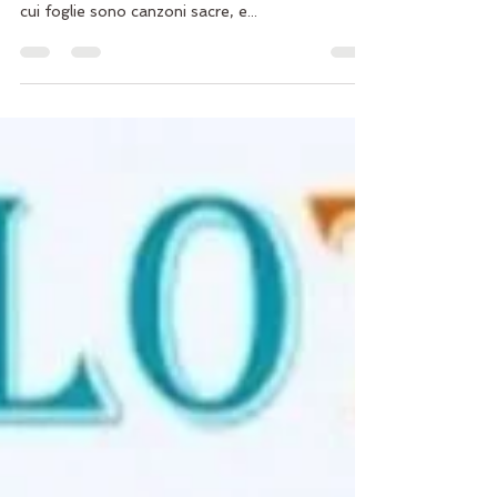
SEMINARIO DI PURNA YOGA
Si dice che c’è un albero eterno (Ashvattham) le
cui radici sono in alto e i rami verso il basso, le
cui foglie sono canzoni sacre, e...