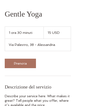
Gentle Yoga
15
dollari
1 ora 30 minuti
1
15 USD
statunitensi
o
r
Via Palestro, 38 - Alessandria
3
0
m
i
Prenota
n
u
t
i
Descrizione del servizio
Describe your service here. What makes it
great? Tell people what you offer, where
it’s available and the price.