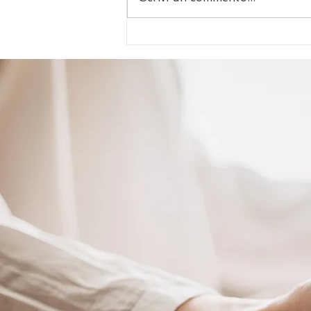
SATSANG con Gianluca
Jnaneshwar Maharaj