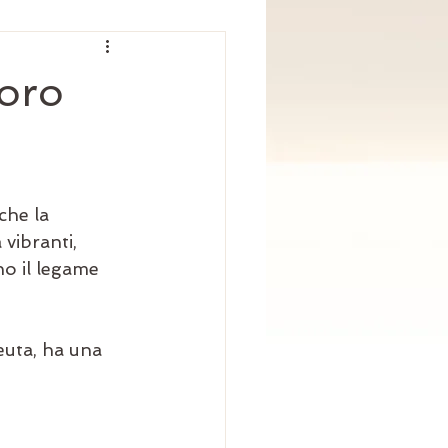
oro
che la 
vibranti, 
no il legame 
uta, ha una 