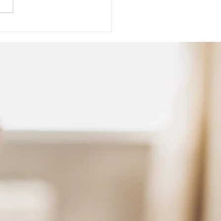
ETCHING, MANTRA E
INETTO