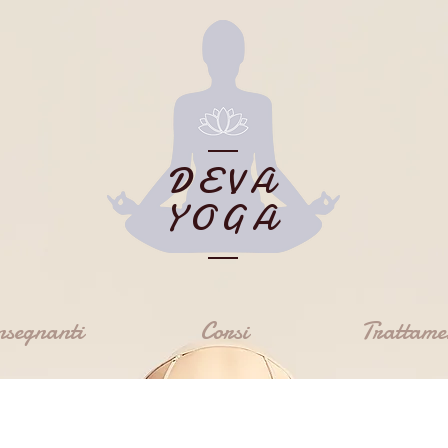
DEVA
YOGA
nsegnanti
Corsi
Trattame