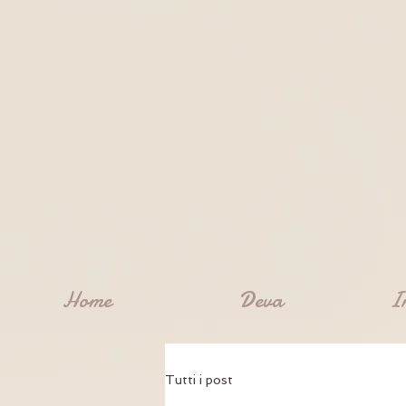
Home
Deva
I
Tutti i post