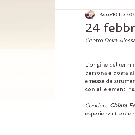
Marco
10 feb 20
24 febb
Centro Deva Alessa
L’origine del termi
persona è posta al 
emesse da strumenti
con gli elementi na
Conduce 
Chiara Fer
esperienza trenten